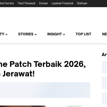
iket Kereta
Tiket Pesawat
Donasi
Layanan Finansial
Bantuan
TY
STORIES
INSIGHT
TOP LIST
N
Ar
e Patch Terbaik 2026,
Jerawat!