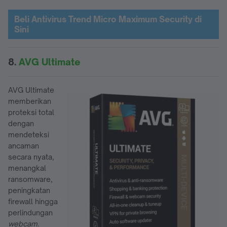
Beli Antivirus Trend Micro Maximum Security di
Sini
8.
AVG Ultimate
AVG Ultimate
memberikan
proteksi total
dengan
mendeteksi
ancaman
secara nyata,
menangkal
ransomware,
peningkatan
firewall hingga
perlindungan
webcam
.