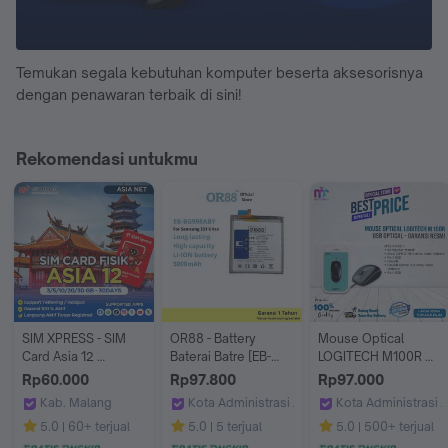
Temukan segala kebutuhan komputer beserta aksesorisnya
dengan penawaran terbaik di sini!
Rekomendasi untukmu
SIM XPRESS - SIM 
OR88 - Battery 
Mouse Optical 
Card Asia 12 
Baterai Batre [EB-
LOGITECH M100R 
Indonesia, 
BG998ABY] 
USB - Garansi Resmi
Rp60.000
Rp97.800
Rp97.000
Singapura, Korea 
Compatible With 
Kab. Malang
Kota Administrasi Jakarta Barat
Kota Administrasi J
Selatan, China, Hong 
Samsung S21 Ultra
SIM XPRESS
OR88 shop
Multifungsi Online
5.0
60+ terjual
5.0
5 terjual
5.0
500+ terjual
Kong, Malaysia, 
Macao, Taiwan, 