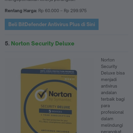
Rentang Harga:
Rp 60.000 – Rp 299.975
Beli BitDefender Antivirus Plus di Sini
5.
Norton Security Deluxe
Norton
Security
Deluxe bisa
menjadi
antivirus
andalan
terbaik bagi
para
profesional
dalam
melindungi
perangkat.