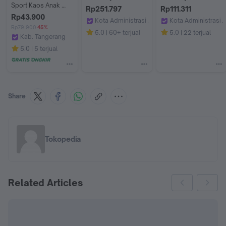
Sport Kaos Anak 
Halodoc
Halodoc
Rp251.797
Rp111.311
Laki-laki 123375296
Rp43.900
Kota Administrasi Jakarta Timur
Kota Administrasi J
Rp79.900
45%
ApotekMedikaPrima PondokKelapa
Apotek Helios Med
5.0
60+ terjual
5.0
22 terjual
Kab. Tangerang
Matahari Official
5.0
5 terjual
Share
Tokopedia
Related Articles