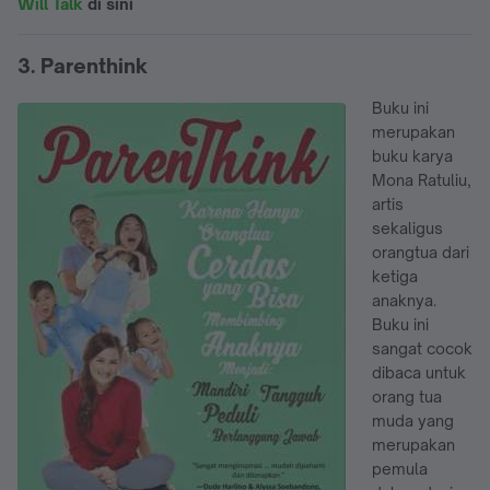
Will Talk
di sini
3. Parenthink
Buku ini
merupakan
buku karya
Mona Ratuliu,
artis
sekaligus
orangtua dari
ketiga
anaknya.
Buku ini
sangat cocok
dibaca untuk
orang tua
muda yang
merupakan
pemula