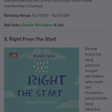
memperbaikinya dan di buku ini penulis benar-benar
memberikan solusinya.
Rentang Harga:
Rp71.000 – Rp100.000
Beli buku
Gentle Discipline
di sini
5. Right From The Start
Banyak
orang tua
yang
paranoid
dengan
pendidikan
seks sejak
dini.
Alasannya,
pengetahuan
yang
diberikan