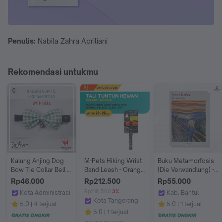
Penulis:
Nabila Zahra Apriliani
Rekomendasi untukmu
Kalung Anjing Dog 
M-Pets Hiking Wrist 
Buku Metamorfosis 
Bow Tie Collar Bell 
Band Leash - Orange 
(Die Verwandlung) - 
Green Plaid Size M 
/ Tali Tuntun Hewan
Franz Kafka
Rp46.000
Rp212.500
Rp55.000
dan L
Rp218.500
3%
Kota Administrasi Jakarta Barat
Kab. Bantul
Kota Tangerang
Fooper
Singgasana Kata
5.0
4 terjual
5.0
1 terjual
M-Pets Volk Pets Indonesia
5.0
1 terjual