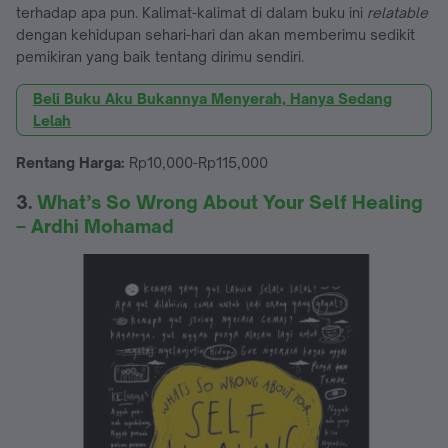
terhadap apa pun. Kalimat-kalimat di dalam buku ini
relatable
dengan kehidupan sehari-hari dan akan memberimu sedikit
pemikiran yang baik tentang dirimu sendiri.
Beli Buku Aku Bukannya Menyerah, Hanya Sedang
Lelah
Rentang Harga:
Rp10,000-Rp115,000
3.
What’s So Wrong About Your Self Healing
– Ardhi Mohamad