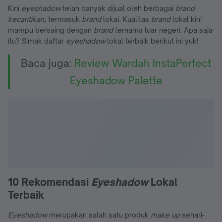
Kini
eyeshadow
telah banyak dijual oleh berbagai
brand
kecantikan
, termasuk
brand
lokal. Kualitas
brand
lokal kini
mampu bersaing dengan
brand
ternama luar negeri. Apa saja
itu? Simak daftar
eyeshadow
lokal terbaik berikut ini yuk!
Baca juga:
Review Wardah InstaPerfect
Eyeshadow Palette
10 Rekomendasi
Eyeshadow
Lokal
Terbaik
Eyeshadow
merupakan salah satu produk
make up
sehari-