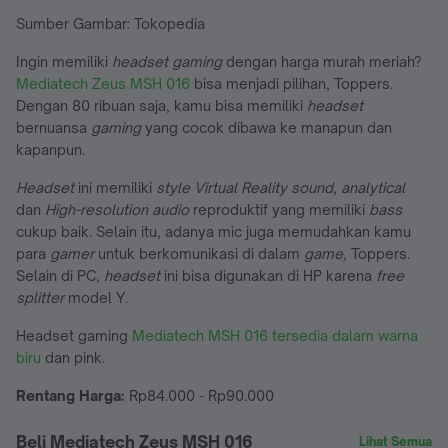
Sumber Gambar: Tokopedia
Ingin memiliki
headset gaming
dengan harga murah meriah?
Mediatech Zeus MSH 016
bisa menjadi pilihan, Toppers.
Dengan 80 ribuan saja, kamu bisa memiliki
headset
bernuansa
gaming
yang cocok dibawa ke manapun dan
kapanpun.
Headset
ini memiliki
style Virtual Reality sound, analytical
dan
High-resolution audio
reproduktif yang memiliki
bass
cukup baik. Selain itu, adanya mic juga memudahkan kamu
para
gamer
untuk berkomunikasi di dalam
game,
Toppers.
Selain di PC,
headset
ini bisa digunakan di HP karena
free
splitter
model Y.
Headset gaming
Mediatech MSH 016 tersedia dalam warna
biru
dan pink.
Rentang Harga:
Rp84.000 - Rp90.000
Beli Mediatech Zeus MSH 016
Lihat Semua