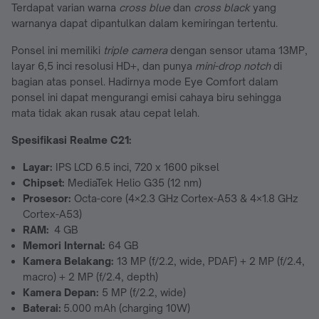
Terdapat varian warna
cross blue
dan
cross black
yang
warnanya dapat dipantulkan dalam kemiringan tertentu.
Ponsel ini memiliki
triple camera
dengan sensor utama 13MP,
layar 6,5 inci resolusi HD+, dan punya
mini-drop notch
di
bagian atas ponsel. Hadirnya mode Eye Comfort dalam
ponsel ini dapat mengurangi emisi cahaya biru sehingga
mata tidak akan rusak atau cepat lelah.
Spesifikasi Realme C21
:
Layar:
IPS LCD 6.5 inci, 720 x 1600 piksel
Chipset:
MediaTek Helio G35 (12 nm)
Prosesor:
Octa-core (4×2.3 GHz Cortex-A53 & 4×1.8 GHz
Cortex-A53)
RAM:
4 GB
Memori Internal:
64 GB
Kamera Belakang:
13 MP (f/2.2, wide, PDAF) + 2 MP (f/2.4,
macro) + 2 MP (f/2.4, depth)
Kamera Depan:
5 MP (f/2.2, wide)
Baterai:
5.000 mAh (charging 10W)