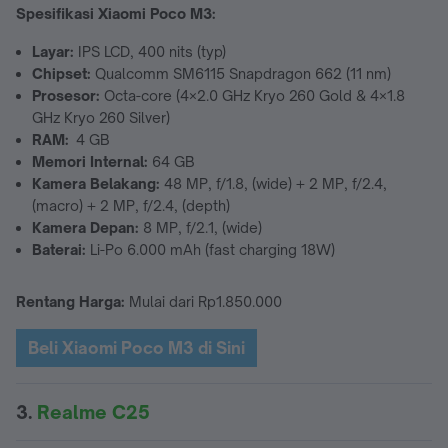
Spesifikasi Xiaomi Poco M3
:
Layar:
IPS LCD, 400 nits (typ)
Chipset:
Qualcomm SM6115 Snapdragon 662 (11 nm)
Prosesor:
Octa-core (4×2.0 GHz Kryo 260 Gold & 4×1.8
GHz Kryo 260 Silver)
RAM:
4 GB
Memori Internal:
64 GB
Kamera Belakang:
48 MP, f/1.8, (wide) + 2 MP, f/2.4,
(macro) + 2 MP, f/2.4, (depth)
Kamera Depan:
8 MP, f/2.1, (wide)
Baterai:
Li-Po 6.000 mAh (fast charging 18W)
Rentang Harga:
Mulai dari Rp1.850.000
Beli Xiaomi Poco M3 di Sini
3.
Realme C25