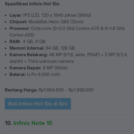
Spesifikasi Infinix Hot 10s
:
Layar:
IPS LCD, 720 x 1640 piksel (90Hz)
Chipset:
MediaTek Helio G85 (12nm)
Prosesor:
Octa-core (2×2.0 GHz Cortex-A75 & 6×1.8 GHz
Cortex-A55)
RAM:
4 GB, 6 GB
Memori Internal:
64 GB, 128 GB
Kamera Belakang:
48 MP (f/1.8, wide, PDAF) + 2 MP (f/2.4,
depth) + Third unknown camera
Kamera Depan:
8 MP (Wide)
Baterai:
Li-Po 6.000 mAh
Rentang Harga:
Rp1.664.900 – Rp1.999.000
Beli Infinix Hot 10s di Sini
10.
Infinix Note 10