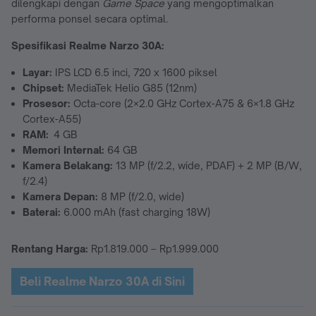
dilengkapi dengan
Game Space
yang mengoptimalkan
performa ponsel secara optimal.
Spesifikasi Realme Narzo 30A
:
Layar:
IPS LCD 6.5 inci, 720 x 1600 piksel
Chipset:
MediaTek Helio G85 (12nm)
Prosesor:
Octa-core (2×2.0 GHz Cortex-A75 & 6×1.8 GHz
Cortex-A55)
RAM:
4 GB
Memori Internal:
64 GB
Kamera Belakang:
13 MP (f/2.2, wide, PDAF) + 2 MP (B/W,
f/2.4)
Kamera Depan:
8 MP (f/2.0, wide)
Baterai:
6.000 mAh (fast charging 18W)
Rentang Harga:
Rp1.819.000 – Rp1.999.000
Beli Realme Narzo 30A di Sini