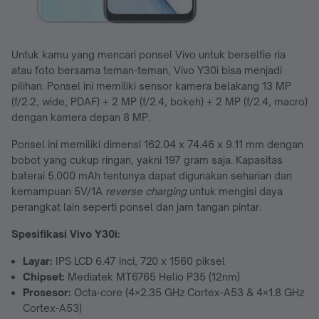
Untuk kamu yang mencari ponsel Vivo untuk berselfie ria
atau foto bersama teman-teman, Vivo Y30i bisa menjadi
pilihan. Ponsel ini memiliki sensor kamera belakang 13 MP
(f/2.2, wide, PDAF) + 2 MP (f/2.4, bokeh) + 2 MP (f/2.4, macro)
dengan kamera depan 8 MP.
Ponsel ini memiliki dimensi 162.04 x 74.46 x 9.11 mm dengan
bobot yang cukup ringan, yakni 197 gram saja. Kapasitas
baterai 5.000 mAh tentunya dapat digunakan seharian dan
kemampuan 5V/1A
reverse charging
untuk mengisi daya
perangkat lain seperti ponsel dan jam tangan pintar.
Spesifikasi Vivo Y30i
:
Layar:
IPS LCD 6.47 inci, 720 x 1560 piksel
Chipset:
Mediatek MT6765 Helio P35 (12nm)
Prosesor:
Octa-core (4×2.35 GHz Cortex-A53 & 4×1.8 GHz
Cortex-A53)