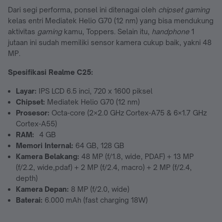
Dari segi performa, ponsel ini ditenagai oleh
chipset gaming
kelas entri Mediatek Helio G70 (12 nm) yang bisa mendukung
aktivitas
gaming
kamu, Toppers. Selain itu,
handphone
1
jutaan ini sudah memiliki sensor kamera cukup baik, yakni 48
MP.
Spesifikasi Realme C25
:
Layar:
IPS LCD 6.5 inci, 720 x 1600 piksel
Chipset:
Mediatek Helio G70 (12 nm)
Prosesor:
Octa-core (2×2.0 GHz Cortex-A75 & 6×1.7 GHz
Cortex-A55)
RAM:
4 GB
Memori Internal:
64 GB, 128 GB
Kamera Belakang:
48 MP (f/1.8, wide, PDAF) + 13 MP
(f/2.2, wide,pdaf) + 2 MP (f/2.4, macro) + 2 MP (f/2.4,
depth)
Kamera Depan:
8 MP (f/2.0, wide)
Baterai:
6.000 mAh (fast charging 18W)