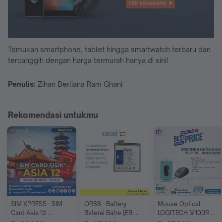
Temukan smartphone, tablet hingga smartwatch terbaru dan
tercanggih dengan harga termurah hanya di sini!
Penulis:
Zihan Berliana Ram Ghani
Rekomendasi untukmu
SIM XPRESS - SIM 
OR88 - Battery 
Mouse Optical 
Card Asia 12 
Baterai Batre [EB-
LOGITECH M100R 
Indonesia, 
BG998ABY] 
USB - Garansi Resmi