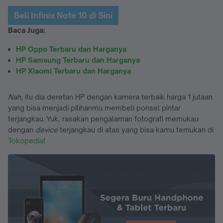
Beli Infinix Note 10 di Sini
Baca Juga:
HP Oppo Terbaru dan Harganya
HP Samsung Terbaru dan Harganya
HP Xiaomi Terbaru dan Harganya
Nah,
itu dia deretan HP dengan kamera terbaik harga 1 jutaan
yang bisa menjadi pilihanmu membeli ponsel pintar
terjangkau. Yuk, rasakan pengalaman fotografi memukau
dengan
device
terjangkau di atas yang bisa kamu temukan di
Tokopedia
!