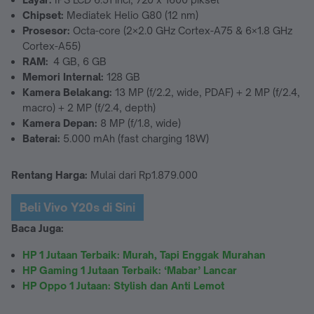
Chipset:
Mediatek Helio G80 (12 nm)
Prosesor:
Octa-core (2×2.0 GHz Cortex-A75 & 6×1.8 GHz
Cortex-A55)
RAM:
4 GB, 6 GB
Memori Internal:
128 GB
Kamera Belakang:
13 MP (f/2.2, wide, PDAF) + 2 MP (f/2.4,
macro) + 2 MP (f/2.4, depth)
Kamera Depan:
8 MP (f/1.8, wide)
Baterai:
5.000 mAh (fast charging 18W)
Rentang Harga:
Mulai dari Rp1.879.000
Beli Vivo Y20s di Sini
Baca Juga:
HP 1 Jutaan Terbaik: Murah, Tapi Enggak Murahan
HP Gaming 1 Jutaan Terbaik: ‘Mabar’ Lancar
HP Oppo 1 Jutaan: Stylish dan Anti Lemot