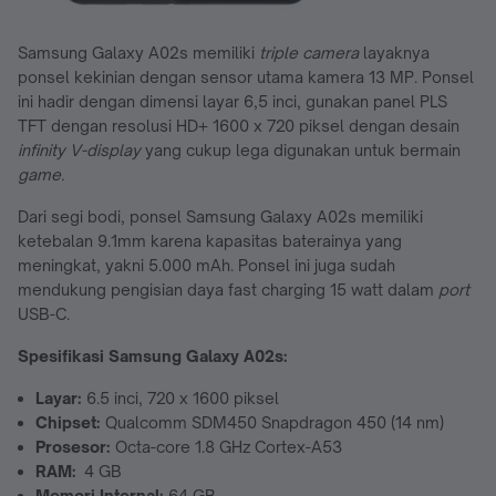
Samsung Galaxy A02s memiliki
triple camera
layaknya
ponsel kekinian dengan sensor utama kamera 13 MP. Ponsel
ini hadir dengan dimensi layar 6,5 inci, gunakan panel PLS
TFT dengan resolusi HD+ 1600 x 720 piksel dengan desain
infinity V-display
yang cukup lega digunakan untuk bermain
game.
Dari segi bodi, ponsel Samsung Galaxy A02s memiliki
ketebalan 9.1mm karena kapasitas baterainya yang
meningkat, yakni 5.000 mAh. Ponsel ini juga sudah
mendukung pengisian daya fast charging 15 watt dalam
port
USB-C.
Spesifikasi Samsung Galaxy A02s
:
Layar:
6.5 inci, 720 x 1600 piksel
Chipset:
Qualcomm SDM450 Snapdragon 450 (14 nm)
Prosesor:
Octa-core 1.8 GHz Cortex-A53
RAM:
4 GB
Memori Internal:
64 GB