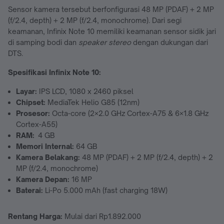
Sensor kamera tersebut berfonfigurasi 48 MP (PDAF) + 2 MP
(f/2.4, depth) + 2 MP (f/2.4, monochrome). Dari segi
keamanan, Infinix Note 10 memiliki keamanan sensor sidik jari
di samping bodi dan
speaker stereo
dengan dukungan dari
DTS.
Spesifikasi Infinix Note 10
:
Layar:
IPS LCD, 1080 x 2460 piksel
Chipset:
MediaTek Helio G85 (12nm)
Prosesor:
Octa-core (2×2.0 GHz Cortex-A75 & 6×1.8 GHz
Cortex-A55)
RAM:
4 GB
Memori Internal:
64 GB
Kamera Belakang:
48 MP (PDAF) + 2 MP (f/2.4, depth) + 2
MP (f/2.4, monochrome)
Kamera Depan:
16 MP
Baterai:
Li-Po 5.000 mAh (fast charging 18W)
Rentang Harga:
Mulai dari Rp1.892.000