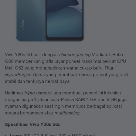
Vivo Y20s G hadir dengan
chipset gaming
MediaTek Helio
G80 memberikan grafis layar ponsel maksimal berkat GPU
Mali-G52 yang menghadirkan warna cukup baik. Fitur
HyperEngine Game
yang membuat kinerja ponsel yang lebih
stabil dan tentunya hemat daya.
Hadirnya
triple camera
juga membuat ponsel ini kekinian
dengan harga 1 jutaan saja. Pilihan RAM 4 GB dan 6 GB juga
nyaman digunakan saat ingin membuka berbagai aplikasi
secara bersamaan atau
multitasking.
Spesifikasi Vivo Y20s 5G
:
Layar:
IPS LCD 6.51 inci, 720 x 1600 piksel