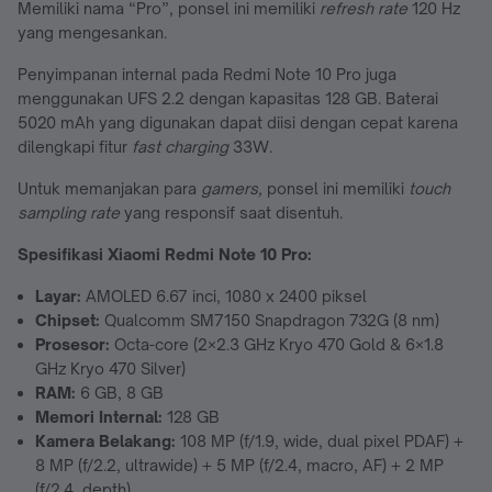
Memiliki nama “Pro”, ponsel ini memiliki
refresh rate
120 Hz
yang mengesankan.
Penyimpanan internal pada Redmi Note 10 Pro juga
menggunakan UFS 2.2 dengan kapasitas 128 GB. Baterai
5020 mAh yang digunakan dapat diisi dengan cepat karena
dilengkapi fitur
fast charging
33W.
Untuk memanjakan para
gamers,
ponsel ini memiliki
touch
sampling rate
yang responsif saat disentuh.
Spesifikasi Xiaomi Redmi Note 10 Pro:
Layar:
AMOLED 6.67 inci, 1080 x 2400 piksel
Chipset:
Qualcomm SM7150 Snapdragon 732G (8 nm)
Prosesor:
Octa-core (2×2.3 GHz Kryo 470 Gold & 6×1.8
GHz Kryo 470 Silver)
RAM:
6 GB, 8 GB
Memori Internal:
128 GB
Kamera Belakang:
108 MP (f/1.9, wide, dual pixel PDAF) +
8 MP (f/2.2, ultrawide) + 5 MP (f/2.4, macro, AF) + 2 MP
(f/2.4, depth)