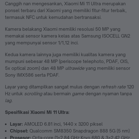
Canggih nan mengesankan, Xiaomi Mi 11 Ultra merupakan
ponsel terbaru dari Xiaomi yang memiliki fitur-fitur terbaik,
termasuk NFC untuk kemudahan bertransaksi.
Kamera belakang Xiaomi memiliki resolusi 50 MP yang
memakai sensor kamera kelas atas Samsung ISOCELL GN2
yang mempunyai sensor 1/1,12 inci.
Kedua kamera lainnya juga memiliki kualitas kamera yang
mumpuni sebesar 48 MP (periscope telephoto, PDAF, OIS,
5x optical zoom) dan 48 MP
ultrawide
yang memiliki sensor
Sony IMX586 serta PDAF.
Layar yang ditampilkan sangat mulus dengan
refresh rate
120
Hz untuk
scrolling
atau bermain
game
dengan nyaman tanpa
lag.
Spesifikasi Xiaomi Mi 11 Ultra:
Layar:
AMOLED 6.81 inci, 1440 x 3200 piksel
Chipset:
Qualcomm SM8350 Snapdragon 888 5G (5 nm)
Prosesor:
Octa-core (1×2.84 GHz Kryo 680 & 3×2.42 GHz