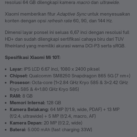
resolusi 64 GB dilengkapi kamera
macro
dan
ultrawide.
Xiaomi memberikan fitur
Adaptive Sync
untuk menyesuaikan
konten dengan opsi
refresh rate
60, 90, dan 144 Hz.
Dimensi layar ponsel ini seluas 6,67 inci dengan resolusi full
HD+ dan sudah dilengkapi sertifikasi cahaya biru dari TUV
Rheinland yang memiliki akurasi warna DCI-P3 serta sRGB.
Spesifikasi Xiaomi Mi 10T:
Layar:
IPS LCD 6.67 inci, 1080 x 2400 piksel
Chipset:
Qualcomm SM8250 Snapdragon 865 5G (7 nm+)
Prosesor:
Octa-core (1×2.84 GHz Kryo 585 & 3×2.42 GHz
Kryo 585 & 4×1.80 GHz Kryo 585)
RAM:
8 GB
Memori Internal:
128 GB
Kamera Belakang:
64 MP (f/1.9, wide, PDAF) + 13 MP
(f/2.4, ultrawide) + 5 MP (f/2.4, macro, AF)
Kamera Depan:
20 MP (f/2.2, wide)
Baterai:
5.000 mAh (fast charging 33W)