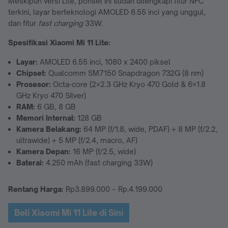
Meskipun versi Lite, ponsel ini sudah dilengkapi fitur NFC
terkini, layar berteknologi AMOLED 6.55 inci yang unggul,
dan fitur
fast charging
33W.
Spesifikasi Xiaomi Mi 11 Lite:
Layar:
AMOLED 6.55 inci, 1080 x 2400 piksel
Chipset:
Qualcomm SM7150 Snapdragon 732G (8 nm)
Prosesor:
Octa-core (2×2.3 GHz Kryo 470 Gold & 6×1.8
GHz Kryo 470 Silver)
RAM:
6 GB, 8 GB
Memori Internal:
128 GB
Kamera Belakang:
64 MP (f/1.8, wide, PDAF) + 8 MP (f/2.2,
ultrawide) + 5 MP (f/2.4, macro, AF)
Kamera Depan:
16 MP (f/2.5, wide)
Baterai:
4.250 mAh (fast charging 33W)
Rentang Harga:
Rp3.899.000 – Rp.4.199.000
Beli Xiaomi Mi 11 Lite di Sini