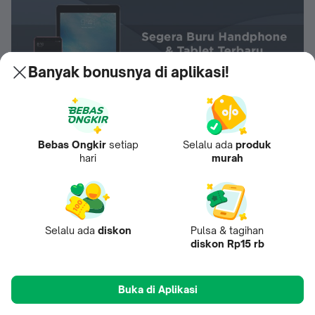
Banyak bonusnya di aplikasi!
Temukan smartphone, tablet hingga smartwatch terbaru dan
Bebas Ongkir
setiap
Selalu ada
produk
hari
murah
tercanggih dengan harga termurah hanya di sini!
Penulis:
Zihan Berliana Ram Ghani
Selalu ada
diskon
Pulsa & tagihan
Rekomendasi untukmu
diskon Rp15 rb
Buka di Aplikasi