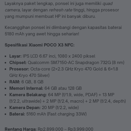
Layaknya paket lengkap, ponsel ini juga memiliki
quad
camera
, layar dengan
refresh rate
tinggi, hingga prosesor
yang mumpuni membuat HP ini banyak diburu.
Kecanggihan ponsel ini diimbangi dengan kapasitas baterai
5180 mAh yang awet hingga seharian!
Spesifikasi Xiaomi POCO X3 NFC:
Lay
ar:
IPS LCD 6.67 inci, 1080 x 2400 piksel
Chipset:
Qualcomm SM7150-AC Snapdragon 732G (8 nm)
Prosesor:
Octa-core (2×2.3 GHz Kryo 470 Gold & 6×1.8
GHz Kryo 470 Silver)
RAM:
6 GB, 8 GB
Memori Internal:
64 GB atau 128 GB
Kamera Belakang:
64 MP (f/1.9, wide, PDAF) + 13 MP
(f/2.2, ultrawide) + 2 MP (f/2.4, macro) + 2 MP (f/2.4, depth)
Kamera Depan:
20 MP (f/2.2, wide)
Baterai:
5160 mAh (Fast charging 33W)
Rentang Harga:
Rp2.899.000 – Rp3.999.000