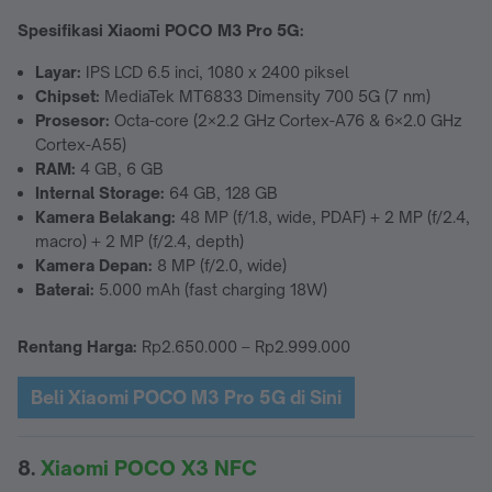
Spesifikasi Xiaomi POCO M3 Pro 5G:
Layar:
IPS LCD 6.5 inci,
1080 x 2400 piksel
Chipset:
MediaTek MT6833 Dimensity 700 5G (7 nm)
Prosesor:
Octa-core (2×2.2 GHz Cortex-A76 & 6×2.0 GHz
Cortex-A55)
RAM:
4 GB, 6 GB
Internal Storage:
64 GB, 128 GB
Kamera Belakang:
48 MP (f/1.8, wide, PDAF) + 2 MP (f/2.4,
macro) + 2 MP (f/2.4, depth)
Kamera Depan:
8 MP (f/2.0, wide)
Baterai:
5.000 mAh (fast charging 18W)
Rentang Harga:
Rp2.650.000 – Rp2.999.000
Beli Xiaomi POCO M3 Pro 5G di Sini
8.
Xiaomi POCO X3 NFC