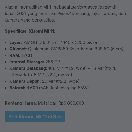
Xiaomi menjadikan Mi 11 sebagai
performance leader
di
tahun 2021 yang memiliki
chipset
kencang, layar terbaik, dan
kamera yang berkualitas.
Spesifikasi Xiaomi Mi 11:
Layar:
AMOLED 6.81 inci, 1440 x 3200 piksel
Chipset:
Qualcomm SM8350 Snapdragon 888 5G (5 nm)
RAM:
12GB
Internal Storage:
256 GB
Kamera Belakang:
108 MP (f/1.9, wide) + 13 MP (f/2.4,
ultrawide) + 5 MP (f/2.4, macro)
Kamera Depan:
20 MP (f/2.2, wide)
Baterai:
4.600 mAh (fast charging 55W)
Rentang Harga:
Mulai dari Rp9.800.000
Beli Xiaomi Mi 11 di Sini