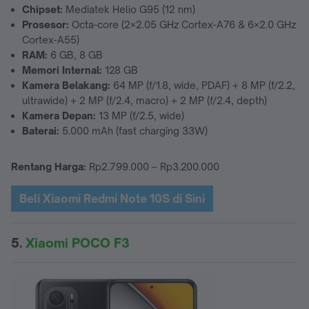
Chipset:
Mediatek Helio G95 (12 nm)
Prosesor:
Octa-core (2×2.05 GHz Cortex-A76 & 6×2.0 GHz
Cortex-A55)
RAM:
6 GB, 8 GB
Memori Internal:
128 GB
Kamera Belakang:
64 MP (f/1.8, wide, PDAF) + 8 MP (f/2.2,
ultrawide) + 2 MP (f/2.4, macro) + 2 MP (f/2.4, depth)
Kamera Depan:
13 MP (f/2.5, wide)
Baterai:
5.000 mAh (fast charging 33W)
Rentang Harga:
Rp2.799.000 – Rp3.200.000
Beli Xiaomi Redmi Note 10S di Sini
5.
Xiaomi POCO F3