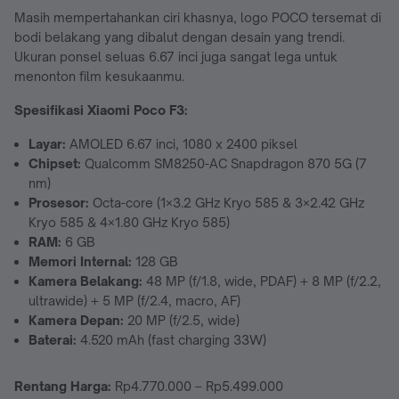
Masih mempertahankan ciri khasnya, logo POCO tersemat di
bodi belakang yang dibalut dengan desain yang trendi.
Ukuran ponsel seluas 6.67 inci juga sangat lega untuk
menonton film kesukaanmu.
Spesifikasi Xiaomi Poco F3:
Layar:
AMOLED 6.67 inci, 1080 x 2400 piksel
Chipset:
Qualcomm SM8250-AC Snapdragon 870 5G (7
nm)
Prosesor:
Octa-core (1×3.2 GHz Kryo 585 & 3×2.42 GHz
Kryo 585 & 4×1.80 GHz Kryo 585)
RAM:
6 GB
Memori Internal:
128 GB
Kamera Belakang:
48 MP (f/1.8, wide, PDAF) + 8 MP (f/2.2,
ultrawide) + 5 MP (f/2.4, macro, AF)
Kamera Depan:
20 MP (f/2.5, wide)
Baterai:
4.520 mAh (fast charging 33W)
Rentang Harga:
Rp4.770.000 – Rp5.499.000