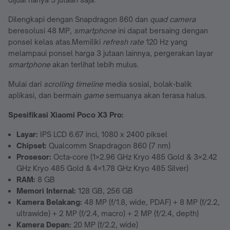
Dilengkapi dengan Snapdragon 860 dan
quad camera
beresolusi 48 MP,
smartphone
ini dapat bersaing dengan
ponsel kelas atas.Memiliki
refresh rate
120 Hz yang
melampaui ponsel harga 3 jutaan lainnya, pergerakan layar
smartphone
akan terlihat lebih mulus.
Mulai dari
scrolling timeline
media sosial, bolak-balik
aplikasi, dan bermain
game
semuanya akan terasa halus.
Spesifikasi Xiaomi Po
co X3 Pro:
Layar:
IPS LCD 6.67 inci, 1080 x 2400 piksel
Chipset:
Qualcomm Snapdragon 860 (7 nm)
Prosesor:
Octa-core (1×2.96 GHz Kryo 485 Gold & 3×2.42
GHz Kryo 485 Gold & 4×1.78 GHz Kryo 485 Silver)
RAM:
8 GB
Memori Internal:
128 GB, 256 GB
Kamera Belakang:
48 MP (f/1.8, wide, PDAF) + 8 MP (f/2.2,
ultrawide) + 2 MP (f/2.4, macro) + 2 MP (f/2.4, depth)
Kamera Depan:
20 MP (f/2.2, wide)