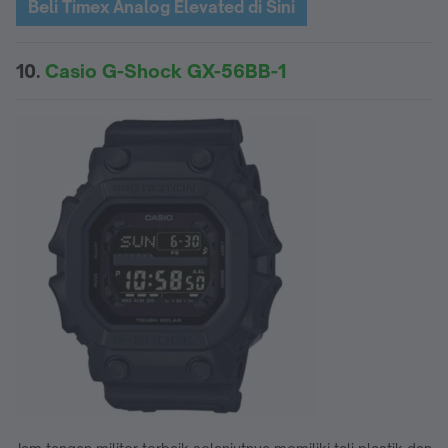
Beli Timex Analog Elevated di Sini
10.
Casio G-Shock GX-56BB-1