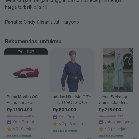
Temukan jam tangan tangguh Casio Edifiece pria dengan
harga terbaik di sini!
Penulis:
Cindy Krisania Juli Haryono
Rekomendasi untukmu
Puma Mostro OG 
adidas Lifestyle CITY 
Urban Exchange 
Prime Sneakers 
TECH CROSSBODY 
Gamis Claudia 
Unisex For All Time 
BAG Unisex Black 
Green
Rp1.139.400
Rp500.000
Rp215.000
Red-PUMA White
KS2053
Rp1.899.000
40%
Rp799.000
73%
Kota Bekasi
Kota Bekasi
Kab. Karanganyar
adidas Indonesia
5.0
26 terjual
PUMA Indonesia
Urban Exchange S
5.0
9 terjual
5.0
2 terjual