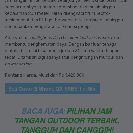
Jam tangan militer terbaik selanjutnya memiliki tali plastik dan
kaca mineral yang mampu menahan tekanan air hingga
kedalaman 200 meter. Telah dilengkapi fitur Electro-
luminescent dan EL light berwarna biru kehijauan, sehingga
memudahkan penglihatan di kondisi gelap.
Adanya fitur
daylight saving
dan
illumination duration
akan
membantu penghematan daya. Dengan bantuan tenaga
matahari, jam ini bisa menunjukkan 31 zona waktu dengan
tepat. Ditambah lagi adanya fitur penghitungan mundur dan
power saving.
Rentang Harga:
Mulai dari Rp 1.420.000
Beli Casio G-Shock GX-56BB-1 di Sini
BACA JUGA:
PILIHAN JAM
TANGAN OUTDOOR TERBAIK,
TANGGUH DAN CANGGIH!