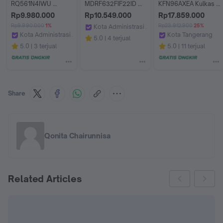
RQ561N4IWU 
MDRF632FIF22ID 
KFN96AXEA Kulkas 
KULKAS SIDE BY 
Inverter Quatro 
French Door Bottom 
Rp9.980.000
Rp10.549.000
Rp17.859.000
SIDE MULTI 4 DOOR 
Kulkas Multi Door 
Freezer Multi Door
Rp9.990.000
1%
Rp23.912.900
25%
Kota Administrasi Jakarta Utara
INVERTER 520L 
Smart Cooling
Kota Administrasi Jakarta Barat
Kota Tangerang
Ashley Olshop Official Store
5.0
4 terjual
RQ56
BANGUN ELEKTRONIK
Bosch Home Officia
5.0
3 terjual
5.0
11 terjual
Share
Qonita Chairunnisa
Related Articles