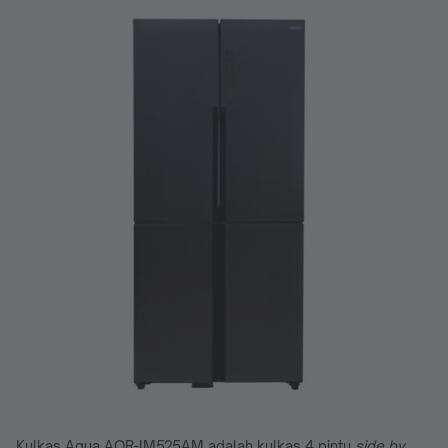
Kulkas Aqua AQR-IM525AM adalah kulkas 4 pintu
side by