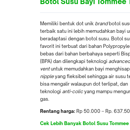
Botol Susu Bayi Tommee 
Memiliki bentuk dot unik
brand
botol sus
terbaik satu ini lebih memudahkan bayi u
beradaptasi dengan botol susu. Botol su
favorit ini terbuat dari bahan Polypropyl
bebas dari bahan berbahaya seperti Bis
(BPA) dan dilengkapi teknologi
advanced
vent
untuk memudahkan bayi menghisap 
nipple
yang fleksibel sehingga air susu t
bisa mengalir walaupun dot terlipat, dan
teknologi
anti-colic
yang mampu mengur
gas.
Rentang harga:
Rp 50.000 – Rp. 637.5
Cek Lebih Banyak Botol Susu Tommee