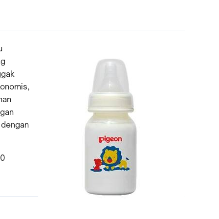
u
ng
ggak
konomis,
ahan
ngan
u dengan
00