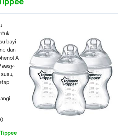
Tippee
u
ntuk
su bayi
ene dan
phenol A
 easy-
susu,
etap
angi
00
 Tippee