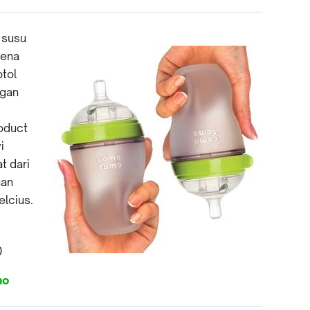
 susu
rena
tol
ngan
oduct
i
t dari
han
lcius.
0
mo