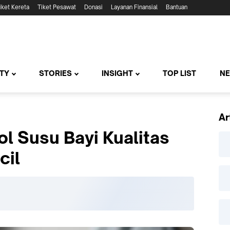
iket Kereta
Tiket Pesawat
Donasi
Layanan Finansial
Bantuan
TY
STORIES
INSIGHT
TOP LIST
N
Ar
ol Susu Bayi Kualitas
cil