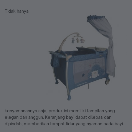
Tidak hanya
kenyamanannya saja, produk ini memiliki tampilan yang
elegan dan anggun. Keranjang bayi dapat dilepas dan
dipindah, memberikan tempat tidur yang nyaman pada bayi.