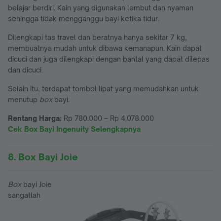
belajar berdiri. Kain yang digunakan lembut dan nyaman
sehingga tidak mengganggu bayi ketika tidur.
Dilengkapi tas travel dan beratnya hanya sekitar 7 kg,
membuatnya mudah untuk dibawa kemanapun. Kain dapat
dicuci dan juga dilengkapi dengan bantal yang dapat dilepas
dan dicuci.
Selain itu, terdapat tombol lipat yang memudahkan untuk
menutup
box
bayi.
Rentang Harga:
Rp 780.000 – Rp 4.078.000
Cek Box Bayi Ingenuity Selengkapnya
8. Box Bayi Joie
Box
bayi Joie
sangatlah