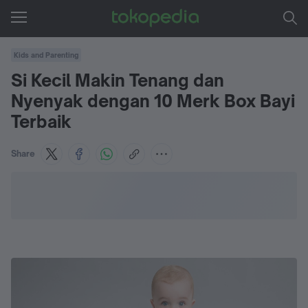
Kids and Parenting
Si Kecil Makin Tenang dan
Nyenyak dengan 10 Merk Box Bayi
Terbaik
Share