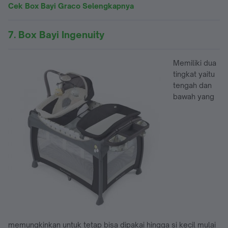
Cek Box Bayi Graco Selengkapnya
7. Box Bayi Ingenuity
Memiliki dua
tingkat yaitu
tengah dan
bawah yang
memungkinkan untuk tetap bisa dipakai hingga si kecil mulai