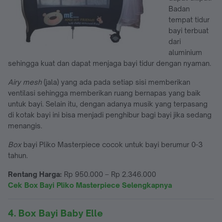
Badan
tempat tidur
bayi terbuat
dari
aluminium
sehingga kuat dan dapat menjaga bayi tidur dengan nyaman.
Airy mesh
(jala) yang ada pada setiap sisi memberikan
ventilasi sehingga memberikan ruang bernapas yang baik
untuk bayi. Selain itu, dengan adanya musik yang terpasang
di kotak bayi ini bisa menjadi penghibur bagi bayi jika sedang
menangis.
Box
bayi Pliko Masterpiece cocok untuk bayi berumur 0-3
tahun.
Rentang Harga:
Rp 950.000 – Rp 2.346.000
Cek Box Bayi Pliko Masterpiece Selengkapnya
4. Box Bayi Baby Elle