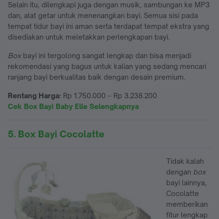
Selain itu, dilengkapi juga dengan musik, sambungan ke MP3
dan, alat getar untuk menenangkan bayi. Semua sisi pada
tempat tidur bayi ini aman serta terdapat tempat ekstra yang
disediakan untuk meletakkan perlengkapan bayi.
Box
bayi ini tergolong sangat lengkap dan bisa menjadi
rekomendasi yang bagus untuk kalian yang sedang mencari
ranjang bayi berkualitas baik dengan desain premium.
Rentang Harga:
Rp 1.750.000 – Rp 3.238.200
Cek Box Bayi Baby Elle Selengkapnya
5. Box Bayi Cocolatte
Tidak kalah
dengan
box
bayi lainnya,
Cocolatte
memberikan
fitur lengkap