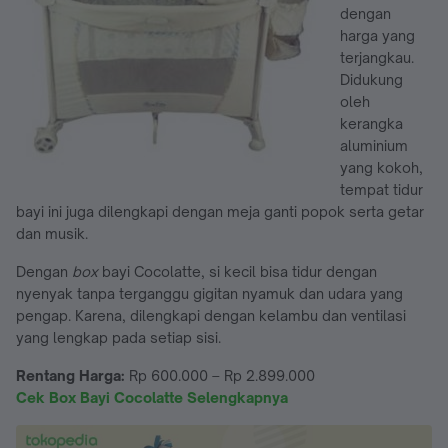
dengan
harga yang
terjangkau.
Didukung
oleh
kerangka
aluminium
yang kokoh,
tempat tidur
bayi ini juga dilengkapi dengan meja ganti popok serta getar
dan musik.
Dengan
box
bayi Cocolatte, si kecil bisa tidur dengan
nyenyak tanpa terganggu gigitan nyamuk dan udara yang
pengap. Karena, dilengkapi dengan kelambu dan ventilasi
yang lengkap pada setiap sisi.
Rentang Harga:
Rp 600.000 – Rp 2.899.000
Cek Box Bayi Cocolatte Selengkapnya