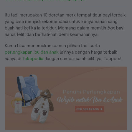
Itu tadi merupakan 10 deretan merk tempat tidur bayi terbaik
yang bisa menjadi rekomendasi untuk kenyamanan sang
buah hati ketika ia tertidur. Memang dalam memilih
box
bayi
harus teliti dan berhati-hati demi keamanannya.
Kamu bisa menemukan semua pilihan tadi serta
perlengkapan ibu dan anak
lainnya dengan harga terbaik
hanya di
Tokopedia
. Jangan sampai salah pilih ya, Toppers!