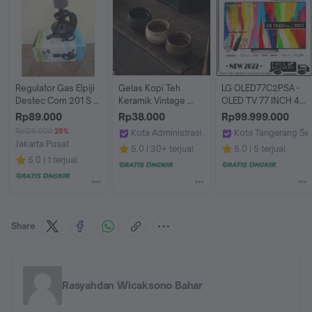
Regulator Gas Elpiji 
Gelas Kopi Teh 
LG OLED77C2PSA - 
Destec Com 201 S / 
Keramik Vintage 
OLED TV 77 INCH 4K 
Destec 201S - Pack 
Japanese Style Tea 
DOLBYVISION 
Rp89.000
Rp38.000
Rp99.999.000
Bubble
Cup 80 ml
ATMOS OLED77C2 
Rp125.000
29%
Kota Administrasi Jakarta Barat
Kota Tangerang Se
77C2PSA
Jakarta Pusat
Viv Coffee
Enter Electronic
5.0
30+ terjual
5.0
5 terjual
happypricemart
5.0
1 terjual
Share
Rasyahdan Wicaksono Bahar