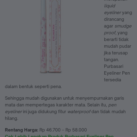
liquid
eyeliner
yang
dirancang
agar
smudge
proof,
yang
berarti tidak
mudah pudar
jika terusap
tangan.
Purbasari
Eyeliner Pen
tersedia
dalam bentuk seperti pena.
Sehingga mudah digunakan untuk menyempurnakan garis
mata dan mempertegas karakter mata. Selain itu,
pen
eyeliner
ini juga didukung fitur
waterproof
dan tidak mudah
hilang.
Rentang Harga:
Rp 46.700 – Rp 58.000
Cek Lebih Lengkap Produk Purbasari Eyeliner Pen