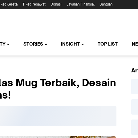
iket Kereta
Tiket Pesawat
Donasi
Layanan Finansial
Bantuan
TY
STORIES
INSIGHT
TOP LIST
N
Ar
as Mug Terbaik, Desain
as!