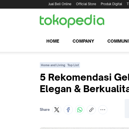
Jual Beli Online
Official Store
Produk Digital
T
HOME
COMPANY
COMMUNI
Home and Living
Top List
5 Rekomendasi Gel
Elegan & Berkualit
Share