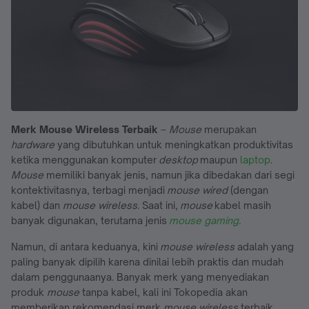
Merk Mouse Wireless Terbaik
–
Mouse
merupakan
hardware
yang dibutuhkan untuk meningkatkan produktivitas
ketika menggunakan komputer
desktop
maupun
laptop
.
Mouse
memiliki banyak jenis, namun jika dibedakan dari segi
kontektivitasnya, terbagi menjadi
mouse wired
(dengan
kabel) dan
mouse wireless
. Saat ini,
mouse
kabel masih
banyak digunakan, terutama jenis
mouse gaming
.
Namun, di antara keduanya, kini
mouse wireless
adalah yang
paling banyak dipilih karena dinilai lebih praktis dan mudah
dalam penggunaanya. Banyak merk yang menyediakan
produk
mouse
tanpa kabel, kali ini Tokopedia akan
memberikan rekomendasi merk
mouse wireless
terbaik