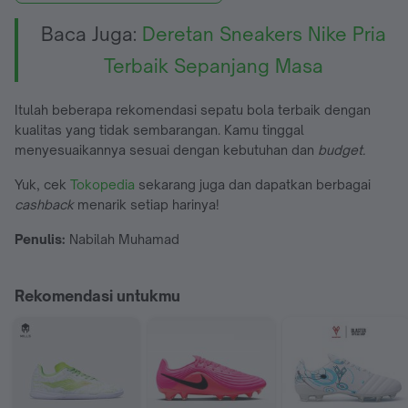
Baca Juga:
Deretan Sneakers Nike Pria
Terbaik Sepanjang Masa
Itulah beberapa rekomendasi sepatu bola terbaik dengan
kualitas yang tidak sembarangan. Kamu tinggal
menyesuaikannya sesuai dengan kebutuhan dan
budget.
Yuk, cek
Tokopedia
sekarang juga dan dapatkan berbagai
cashback
menarik setiap harinya!
Penulis:
Nabilah Muhamad
Rekomendasi untukmu