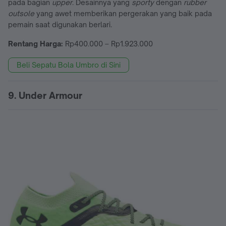
pada bagian
upper
. Desainnya yang
sporty
dengan
rubber
outsole
yang awet memberikan pergerakan yang baik pada
pemain saat digunakan berlari.
Rentang Harga:
Rp400.000 – Rp1.923.000
Beli Sepatu Bola Umbro di Sini
9. Under Armour