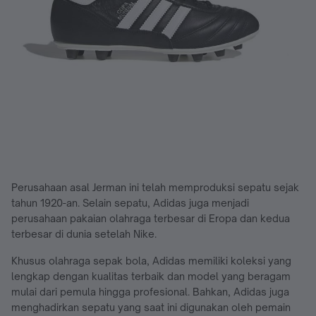
Perusahaan asal Jerman ini telah memproduksi sepatu sejak
tahun 1920-an. Selain sepatu, Adidas juga menjadi
perusahaan pakaian olahraga terbesar di Eropa dan kedua
terbesar di dunia setelah Nike.
Khusus olahraga sepak bola, Adidas memiliki koleksi yang
lengkap dengan kualitas terbaik dan model yang beragam
mulai dari pemula hingga profesional. Bahkan, Adidas juga
menghadirkan sepatu yang saat ini digunakan oleh pemain