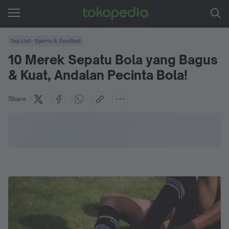
Top List
Sports & Football
10 Merek Sepatu Bola yang Bagus
& Kuat, Andalan Pecinta Bola!
Share