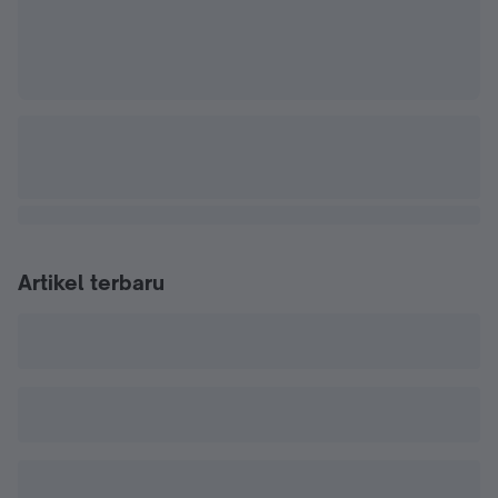
Artikel terbaru