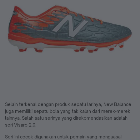
Selain terkenal dengan produk sepatu larinya, New Balance
juga memiliki sepatu bola yang tak kalah dari merek-merek
lainnya. Salah satu serinya yang direkomendasikan adalah
seri Visaro 2.0.
Seri ini cocok digunakan untuk pemain yang menguasai