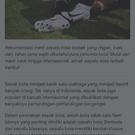
Rekomendasi merk sepatu bola terbaik yang ringan, kuat,
dan, tahan lama wajib diketahui para pencinta bola! Mulai dari
merk lokal hingga internasional, simak sepatu bola terbaik
berikut.
Sepak bola menjadi salah satu olahraga yang menjadi favorit
banyak orang. Tak hanya di Indonesia, sepak bola juga
populer di kancah internasional yang dibuktikan dengan
banyaknya pertandingan-pertandingan bergengsi.
Dalam permainan sepak bola, selain bola salah satu item
lainnya yang penting dimiliki adalah sepatu bola. Berbeda
dari sepatu biasanya, sepatu bola memiliki bentuk khusus