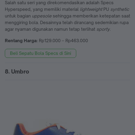
Salah satu seri yang direkomendasikan adalah Specs
Hyperspeed, yang memiliki material
lightweight
PU
synthetic
untuk bagian
uppesole
sehingga memberikan ketepatan saat
menggiring bola. Desainnya telah dirancang sedemikian rupa
agar nyaman digunakan namun tetap terlihat
sporty
.
Rentang Harga:
Rp129.000 – Rp463.000
Beli Sepatu Bola Specs di Sini
8. Umbro