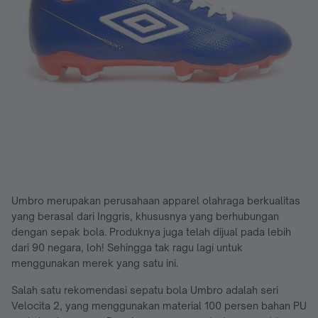
Umbro merupakan perusahaan apparel olahraga berkualitas
yang berasal dari Inggris, khususnya yang berhubungan
dengan sepak bola. Produknya juga telah dijual pada lebih
dari 90 negara, loh! Sehingga tak ragu lagi untuk
menggunakan merek yang satu ini.
Salah satu rekomendasi sepatu bola Umbro adalah seri
Velocita 2, yang menggunakan material 100 persen bahan PU