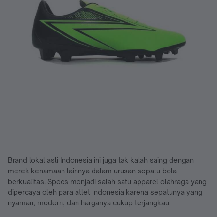
Brand lokal asli Indonesia ini juga tak kalah saing dengan
merek kenamaan lainnya dalam urusan sepatu bola
berkualitas. Specs menjadi salah satu apparel olahraga yang
dipercaya oleh para atlet Indonesia karena sepatunya yang
nyaman, modern, dan harganya cukup terjangkau.