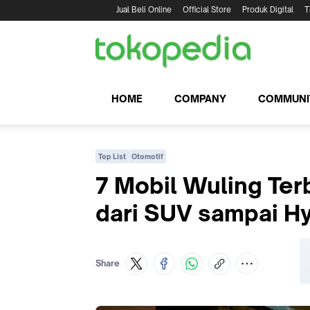
Jual Beli Online
Official Store
Produk Digital
T
HOME
COMPANY
COMMUNI
Top List
Otomotif
7 Mobil Wuling Ter
dari SUV sampai Hy
Share