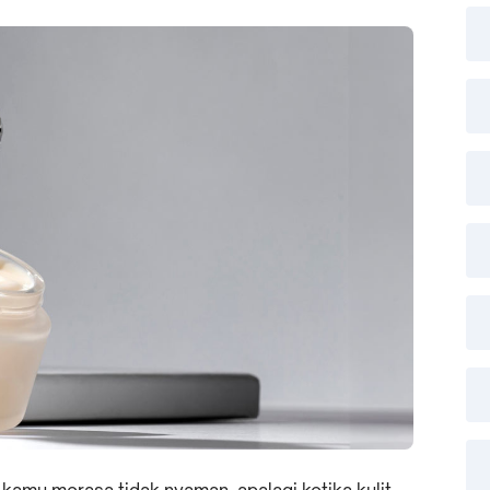
t kamu merasa tidak nyaman, apalagi ketika kulit