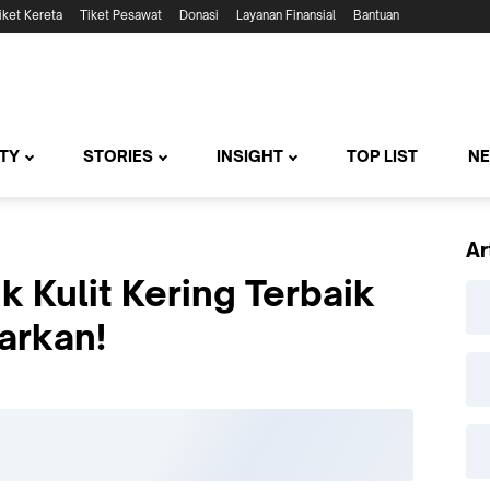
iket Kereta
Tiket Pesawat
Donasi
Layanan Finansial
Bantuan
TY
STORIES
INSIGHT
TOP LIST
N
Ar
k Kulit Kering Terbaik
arkan!