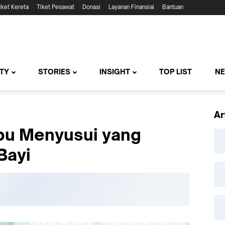
iket Kereta
Tiket Pesawat
Donasi
Layanan Finansial
Bantuan
TY
STORIES
INSIGHT
TOP LIST
N
Ar
Ibu Menyusui yang
Bayi