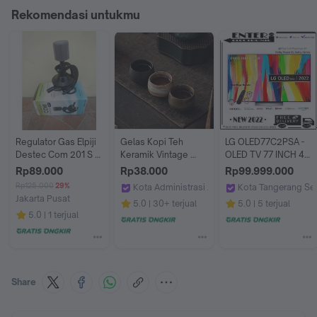
Rekomendasi untukmu
Regulator Gas Elpiji 
Gelas Kopi Teh 
LG OLED77C2PSA - 
Destec Com 201 S / 
Keramik Vintage 
OLED TV 77 INCH 4K 
Destec 201S - Pack 
Japanese Style Tea 
DOLBYVISION 
Rp89.000
Rp38.000
Rp99.999.000
Bubble
Cup 80 ml
ATMOS OLED77C2 
Rp125.000
29%
Kota Administrasi Jakarta Barat
Kota Tangerang Se
77C2PSA
Jakarta Pusat
Viv Coffee
Enter Electronic
5.0
30+ terjual
5.0
5 terjual
happypricemart
5.0
1 terjual
Share