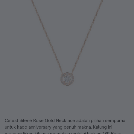
Celest Silené Rose Gold Necklace adalah pilihan sempurna
untuk kado anniversary yang penuh makna. Kalung ini
menghadirkan kilauan memukau melalui lapisan 18K Rose