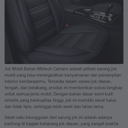
Jok Mobil Bahan Mbtech Camaro adalah pilihan sarung jok
mobil yang bisa meningkatkan kenyamanan dan penampilan
interior kendaraanmu. Tersedia dalam variasi jok depan,
tengah, dan belakang, produk ini memberikan solusi lengkap
untuk semua jenis mobil. Dengan bahan dasar semi kulit
sintetis yang berkualitas tinggi, jok ini memiliki serat halus
dan tidak tipis, sehingga lebih awet dan tahan lama.
Salah satu keunggulan dari sarung jok ini adalah adanya
kantong di bagian belakang jok depan, yang sangat praktis