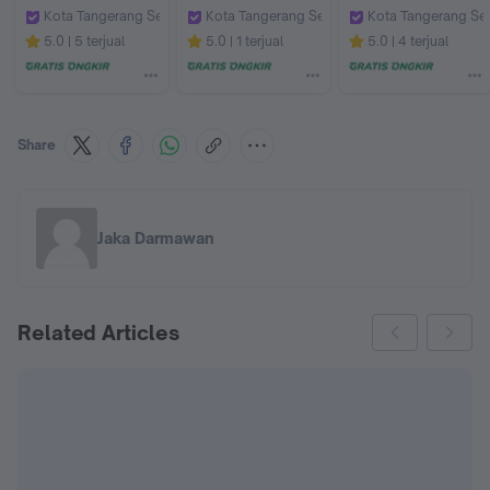
Singapura
Kota Tangerang Selatan
Kota Tangerang Selatan
Kota Tangerang Se
Kenikura Tour
Kenikura Tour
Kenikura Tour
5.0
5 terjual
5.0
1 terjual
5.0
4 terjual
Share
Jaka Darmawan
Related Articles