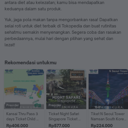
antara diet atau kelezatan; kamu bisa mendapatkan
keduanya dalam satu produk.
Yuk, jaga pola makan tanpa mengorbankan rasa! Dapatkan
selai roti untuk diet terbaik di Tokopedia dan buat rutinitas
sehatmu semakin menyenangkan. Segera coba dan rasakan
perbedaannya, mulai hari dengan pilihan yang sehat dan
lezat!
Rekomendasi untukmu
Preorder
Preorder
Kansai Thru Pass 3 
Ticket Night Safari 
Tiket N Seoul Tower 
days Ticket Child 
Singapore Ticket 
Namsan South Korea 
Japan jepang tiket
Kebun Binatang 
ticket Anak Child
Rp406.000
Rp577.000
Rp224.000