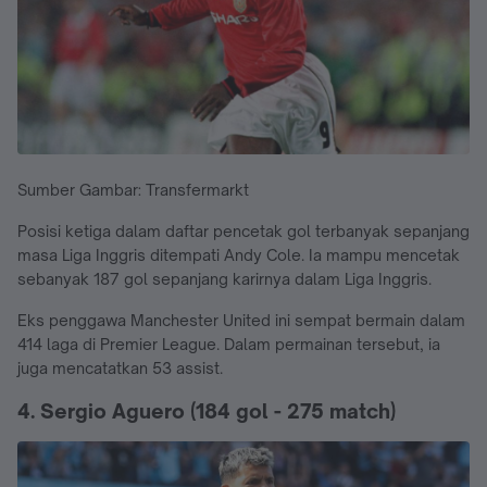
Sumber Gambar: Transfermarkt
Posisi ketiga dalam daftar pencetak gol terbanyak sepanjang
masa Liga Inggris ditempati Andy Cole. Ia mampu mencetak
sebanyak 187 gol sepanjang karirnya dalam Liga Inggris.
Eks penggawa Manchester United ini sempat bermain dalam
414 laga di Premier League. Dalam permainan tersebut, ia
juga mencatatkan 53 assist.
4. Sergio Aguero (184 gol - 275 match)