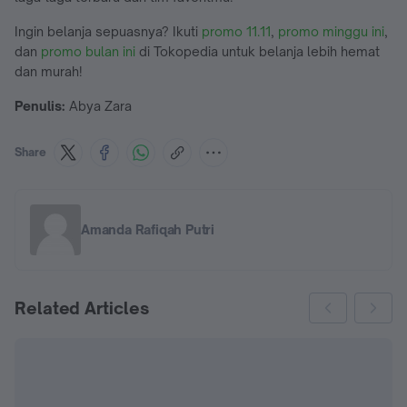
Ingin belanja sepuasnya? Ikuti
promo 11.11
,
promo minggu ini
,
dan
promo bulan ini
di Tokopedia untuk belanja lebih hemat
dan murah!
Penulis:
Abya Zara
Share
Amanda Rafiqah Putri
Related Articles