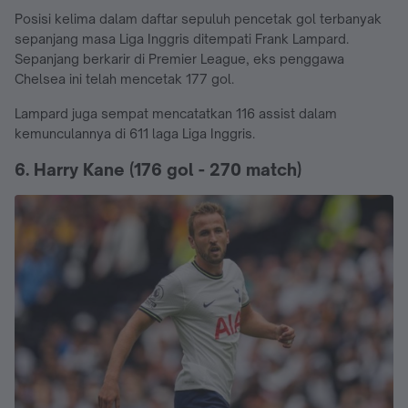
Posisi kelima dalam daftar sepuluh pencetak gol terbanyak
sepanjang masa Liga Inggris ditempati Frank Lampard.
Sepanjang berkarir di Premier League, eks penggawa
Chelsea ini telah mencetak 177 gol.
Lampard juga sempat mencatatkan 116 assist dalam
kemunculannya di 611 laga Liga Inggris.
6. Harry Kane (176 gol - 270 match)