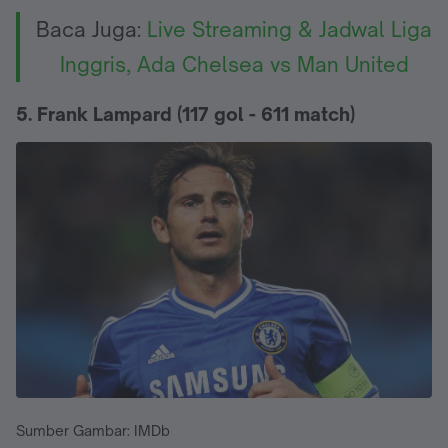
Baca Juga:
Live Streaming & Jadwal Liga
Inggris, Ada Chelsea vs Man United
5. Frank Lampard (117 gol - 611 match)
Sumber Gambar: IMDb