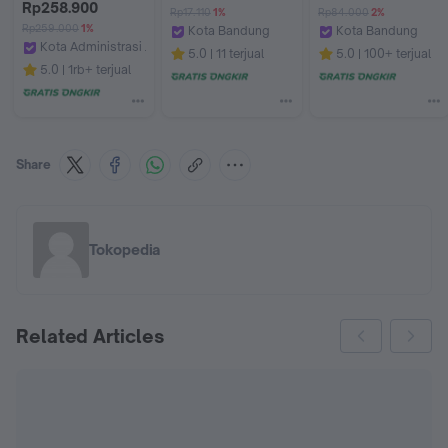
Travel Insurance GK
K61 Sporty K25G K81 
Rp258.900
Rp17.110
1%
Rp84.000
2%
& CB150 Verza DLL
Rp259.000
1%
Kota Bandung
Kota Bandung
Kota Administrasi Jakarta Barat
IND Onderdil
Pinjam WiFi
5.0
11 terjual
5.0
100+ terjual
globalkomunika
5.0
1rb+ terjual
Share
Tokopedia
Related Articles