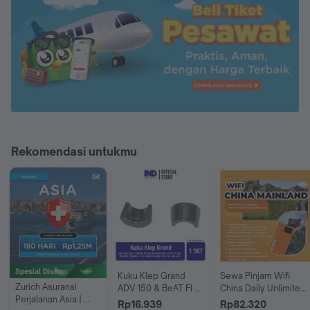
Rekomendasi untukmu
Spesial Diskon
Kuku Klep Grand 
Sewa Pinjam Wifi 
Zurich Asuransi 
ADV 150 & BeAT FI 
China Daily Unlimited 
Perjalanan Asia | 
CBS K25 POP eSP 
Share 5 device
Rp16.939
Rp82.320