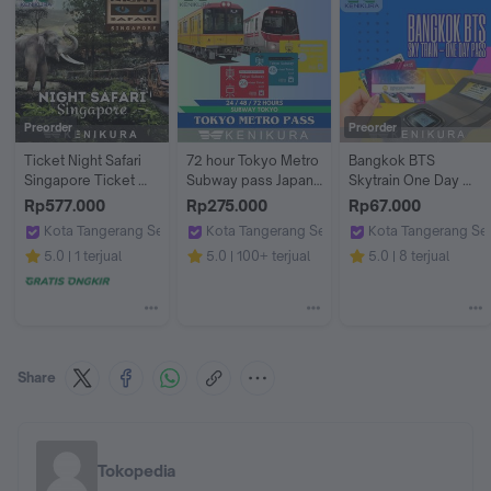
Preorder
Preorder
Ticket Night Safari 
72 hour Tokyo Metro 
Bangkok BTS 
Singapore Ticket 
Subway pass Japan 
Skytrain One Day 
Kebun Binatang 
Ticket adult jepang 
Pass kartu kereta 
Rp577.000
Rp275.000
Rp67.000
Singapura
tiket 72 jam
Thailand Sky Train
Kota Tangerang Selatan
Kota Tangerang Selatan
Kota Tangerang Se
Kenikura Tour
Kenikura Tour
Kenikura Tour
5.0
1 terjual
5.0
100+ terjual
5.0
8 terjual
Share
Tokopedia