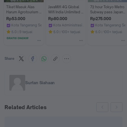
Tiket Masuk Alas 
JavaMifi 4G Global 
72 hour Tokyo Metro 
Harum Agrotourism 
Wifi India Unlimited 
Subway pass Japan 
Bali Ticket Entrance 
Savvy | Wifi Luar 
Ticket adult jepang 
Rp53.000
Rp80.000
Rp275.000
Only
Negeri | Travel Wifi 
tiket 72 jam
Kota Tangerang Selatan
Kota Administrasi Jakarta Timur
Kota Tangerang Se
India
Kenikura Tour
JavaMifi
Kenikura Tour
5.0
9 terjual
5.0
100+ terjual
5.0
100+ terjual
Share
Surtan Siahaan
Related Articles