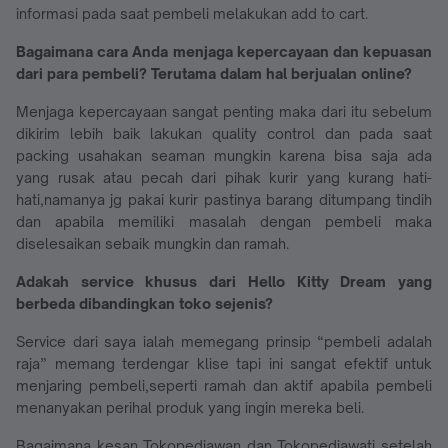
informasi pada saat pembeli melakukan add to cart.
Bagaimana cara Anda menjaga kepercayaan dan kepuasan
dari para pembeli? Terutama dalam hal berjualan online?
Menjaga kepercayaan sangat penting maka dari itu sebelum
dikirim lebih baik lakukan quality control dan pada saat
packing usahakan seaman mungkin karena bisa saja ada
yang rusak atau pecah dari pihak kurir yang kurang hati-
hati,namanya jg pakai kurir pastinya barang ditumpang tindih
dan apabila memiliki masalah dengan pembeli maka
diselesaikan sebaik mungkin dan ramah.
Adakah service khusus dari Hello Kitty Dream yang
berbeda dibandingkan toko sejenis?
Service dari saya ialah memegang prinsip “pembeli adalah
raja” memang terdengar klise tapi ini sangat efektif untuk
menjaring pembeli,seperti ramah dan aktif apabila pembeli
menanyakan perihal produk yang ingin mereka beli.
Bagaimana kesan Tokopediawan dan Tokopediawati setelah