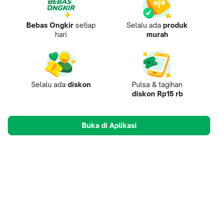
Bebas Ongkir
setiap
Selalu ada
produk
hari
murah
Selalu ada
diskon
Pulsa & tagihan
diskon Rp15 rb
Buka di Aplikasi
Tentang Kami
Pusat Penjual
Mobile Apps
Mitra
Karir
Tokopedia Care
B2B Digital