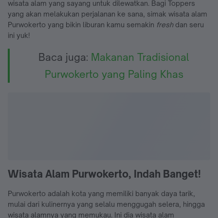
wisata alam yang sayang untuk dilewatkan. Bagi Toppers
yang akan melakukan perjalanan ke sana, simak wisata alam
Purwokerto yang bikin liburan kamu semakin
fresh
dan seru
ini yuk!
Baca juga:
Makanan Tradisional
Purwokerto yang Paling Khas
Wisata Alam Purwokerto, Indah Banget!
Purwokerto adalah kota yang memiliki banyak daya tarik,
mulai dari kulinernya yang selalu menggugah selera, hingga
wisata alamnya yang memukau. Ini dia wisata alam