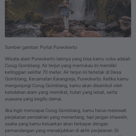
Sumber gambar: Portal Purwokerto
Wisata alam Purwokerto lainnya yang bisa kamu coba adalah
Curug Gomblang. Air terjun yang memukau ini memiliki
ketinggian sekitar 70 meter. Air terjun ini terletak di Desa
Gomblang, Kecamatan Karangreja, Purwokerto. Ketika kamu
mengunjungi Curug Gomblang, kamu akan disambut oleh
keindahan alam yang memikat, hutan yang lebat, serta
suasana yang begitu damai.
Jika ingin mencapai Curug Gomblang, kamu harus melewati
perjalanan pendakian yang menantang, tapi jangan khawatir,
usaha yang kamu keluarkan akan terbayar dengan
pemandangan yang menakjubkan di akhir perjalanan. Di