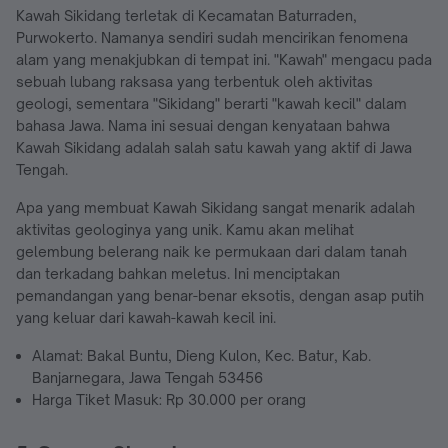
Kawah Sikidang terletak di Kecamatan Baturraden,
Purwokerto. Namanya sendiri sudah mencirikan fenomena
alam yang menakjubkan di tempat ini. "Kawah" mengacu pada
sebuah lubang raksasa yang terbentuk oleh aktivitas
geologi, sementara "Sikidang" berarti "kawah kecil" dalam
bahasa Jawa. Nama ini sesuai dengan kenyataan bahwa
Kawah Sikidang adalah salah satu kawah yang aktif di Jawa
Tengah.
Apa yang membuat Kawah Sikidang sangat menarik adalah
aktivitas geologinya yang unik. Kamu akan melihat
gelembung belerang naik ke permukaan dari dalam tanah
dan terkadang bahkan meletus. Ini menciptakan
pemandangan yang benar-benar eksotis, dengan asap putih
yang keluar dari kawah-kawah kecil ini.
Alamat: Bakal Buntu, Dieng Kulon, Kec. Batur, Kab.
Banjarnegara, Jawa Tengah 53456
Harga Tiket Masuk: Rp 30.000 per orang