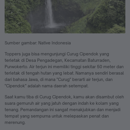
Sumber gambar: Native Indonesia
Toppers juga bisa mengunjungi Curug Cipendok yang
terletak di Desa Pengadegan, Kecamatan Baturraden,
Purwokerto. Air terjun ini memiliki tinggi sekitar 50 meter dan
terletak di tengah hutan yang lebat. Namanya sendiri berasal
dari bahasa Jawa, di mana "Curug" berarti air terjun, dan
"Cipendok" adalah nama daerah setempat.
Saat kamu tiba di Curug Cipendok, kamu akan disambut oleh
suara gemuruh air yang jatuh dengan indah ke kolam yang
tenang. Pemandangan ini sangat menakjubkan dan menjadi
tempat yang sempurna untuk melepaskan penat dan
merenung.