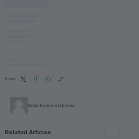
Share
Nada Karisma Oktavia
Related Articles