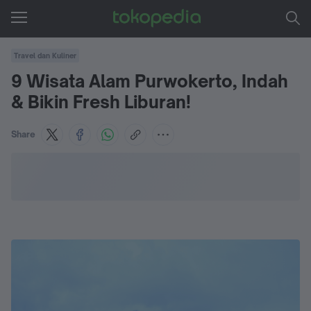
Travel dan Kuliner
9 Wisata Alam Purwokerto, Indah
& Bikin Fresh Liburan!
Share