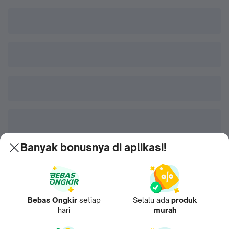
Banyak bonusnya di aplikasi!
Bebas Ongkir
setiap
Selalu ada
produk
hari
murah