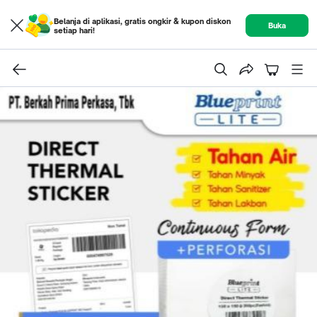
Belanja di aplikasi, gratis ongkir & kupon diskon
Buka
setiap hari!