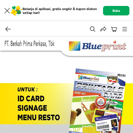
Belanja di aplikasi, gratis ongkir & kupon diskon
Buka
setiap hari!