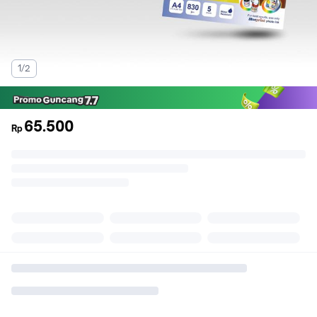
1/2
65.500
Rp