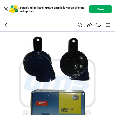
Belanja di aplikasi, gratis ongkir & kupon diskon
Buka
setiap hari!