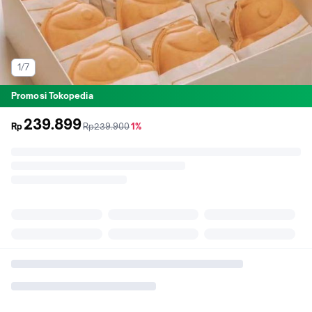
1/7
Promosi Tokopedia
239.899
sebelum
diskon
Rp
Rp239.900
1%
promo