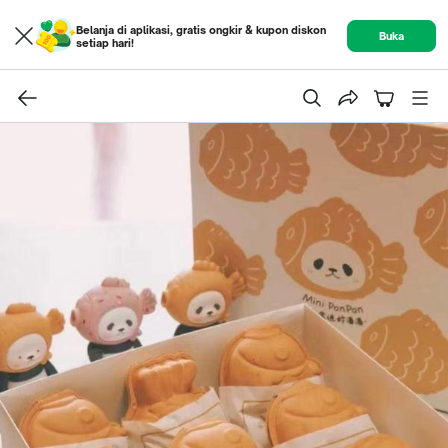
Belanja di aplikasi, gratis ongkir & kupon diskon
Buka
setiap hari!