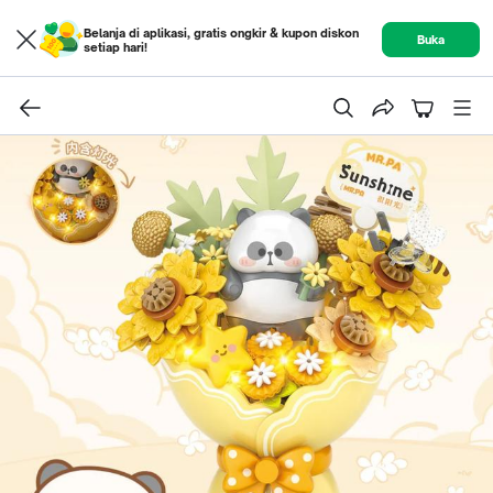
Belanja di aplikasi, gratis ongkir & kupon diskon
Buka
setiap hari!