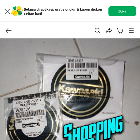
Belanja di aplikasi, gratis ongkir & kupon diskon
Buka
setiap hari!