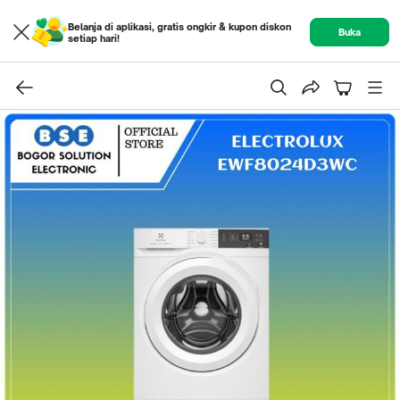
Belanja di aplikasi, gratis ongkir & kupon diskon
Buka
setiap hari!