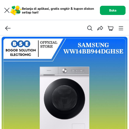
Belanja di aplikasi, gratis ongkir & kupon diskon
Buka
setiap hari!