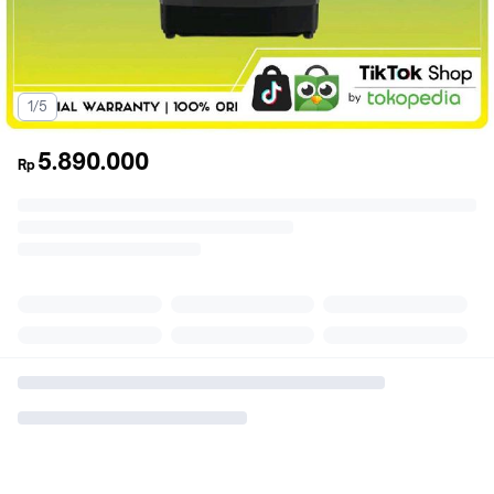
1/5
5.890.000
Rp