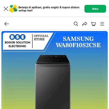
Belanja di aplikasi, gratis ongkir & kupon diskon
Buka
setiap hari!