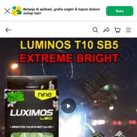
Belanja di aplikasi, gratis ongkir & kupon diskon
Buka
setiap hari!