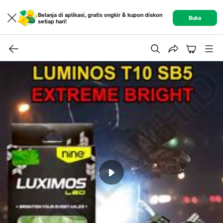
Belanja di aplikasi, gratis ongkir & kupon diskon
Buka
setiap hari!