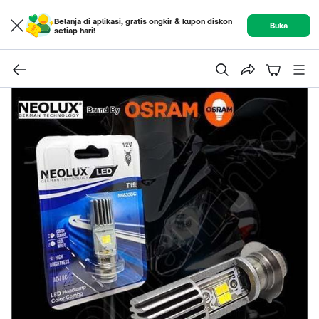
Belanja di aplikasi, gratis ongkir & kupon diskon
Buka
setiap hari!