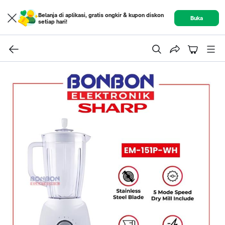
Belanja di aplikasi, gratis ongkir & kupon diskon
Buka
setiap hari!