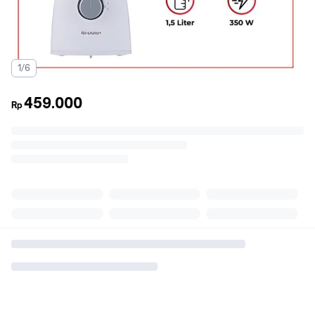
1/6
459.000
Rp