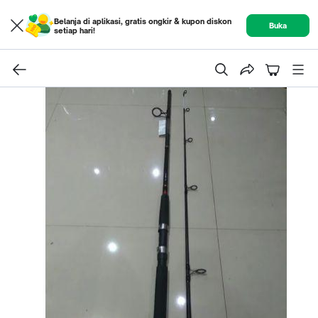
Belanja di aplikasi, gratis ongkir & kupon diskon
Buka
setiap hari!