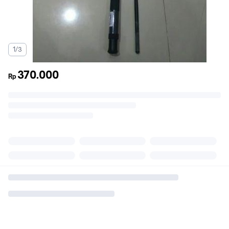
1/3
370.000
Rp