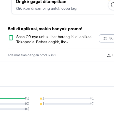
TIPE (VARIAN)
Ongkir gagal ditampilkan
1. SASET KRAFT
Klik ikon di samping untuk coba lagi
- Material : 100% Paper
- Tebal : 90Micron
2. FULL SILVER
Beli di aplikasi, makin banyak promo!
- Kedua sisi silver
- Material : Alumunium Foil
Scan QR-nya untuk lihat barang ini di aplikasi
Sc
- Tebal : 80Micron
Tokopedia. Bebas ongkir, lho~
3. TRANS SILVER (TRANSPARAN SILVER)
Ada masalah dengan produk ini?
- Material : Alumunium Foil
- Tebal : 80Micron
- Satu sisi transparant dan sisi lainnya silver. Memungkinkan 
terlihat dari luar, sehingga kelihatan lebih menarik
DELKOCHOICE ITS OUR CHOICE
MELAYANI PEMBELIAN PARTAI - RESELLER - ECERAN BISA V
/ 0816-979-477
(
5
)
2
(
0
)
0%
~HAPPY SHOPPING~
(
0
)
1
(
0
)
0%
(
0
)