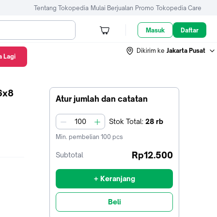
Tentang Tokopedia
Mulai Berjualan
Promo
Tokopedia Care
Masuk
Daftar
Dikirim ke
Jakarta Pusat
 Lagi
6x8
Atur jumlah dan catatan
Stok
Total
:
28 rb
jumlah
Min. pembelian
100
pcs
Rp12.500
Subtotal
+ Keranjang
Beli