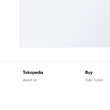
Tokopedia
Buy
About Us
Train Ticket
Career
Flight Ticket
Blog
Ticket Events
Tokopedia Salam
Hotlist
Hotel
Category