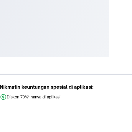
Nikmatin keuntungan spesial di aplikasi:
Diskon 70%* hanya di aplikasi
Promo khusus aplikasi
Gratis Ongkir tiap hari
Buka aplikasi dengan scan QR atau klik tombol: