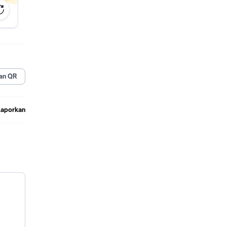
an QR
Laporkan
produk
IA CHAT