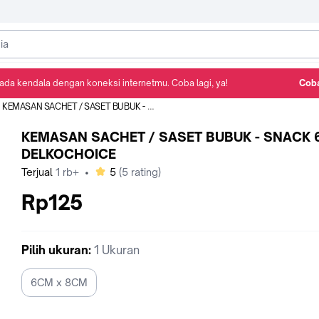
ada kendala dengan koneksi internetmu. Coba lagi, ya!
Coba
Detail Produk
Ulasan
Rekomendasi
KEMASAN SACHET / SASET BUBUK - SNACK 6x8 DELKOCHOICE
KEMASAN SACHET / SASET BUBUK - SNACK 
DELKOCHOICE
bintang
Terjual
1 rb+
•
5
(
5
rating)
Rp125
Pilih
ukuran
:
1 Ukuran
6CM x 8CM