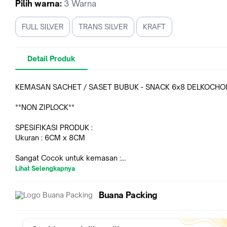
Pilih
warna
:
3 Warna
FULL SILVER
TRANS SILVER
KRAFT
Detail Produk
KEMASAN SACHET / SASET BUBUK - SNACK 6x8 DELKOCHO
**NON ZIPLOCK**
SPESIFIKASI PRODUK :
Ukuran : 6CM x 8CM
Sangat Cocok untuk kemasan :
Minunan Serbuk
Lihat Selengkapnya
Kopi - Teh
Sambal
Buana Packing
Snack
Biji-bijian