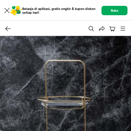
Belanja di aplikasi, gratis ongkir & kupon diskon
Buka
setiap hari!