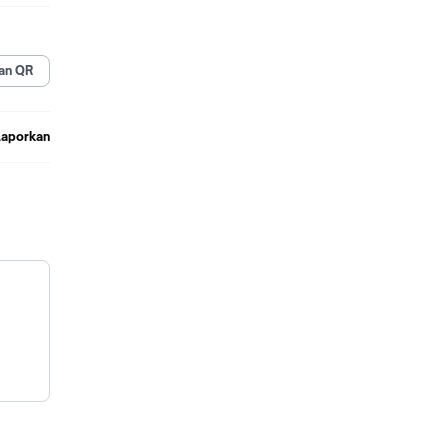
aguna
rk
an QR
an
untuk
Laporkan
ore