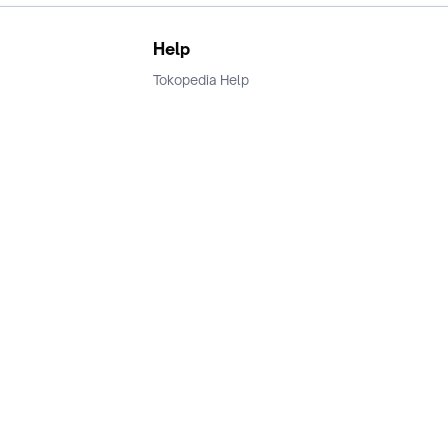
Help
Tokopedia Help
Terms and Condition
Privacy
Keamanan & Privasi
Ikuti Kami