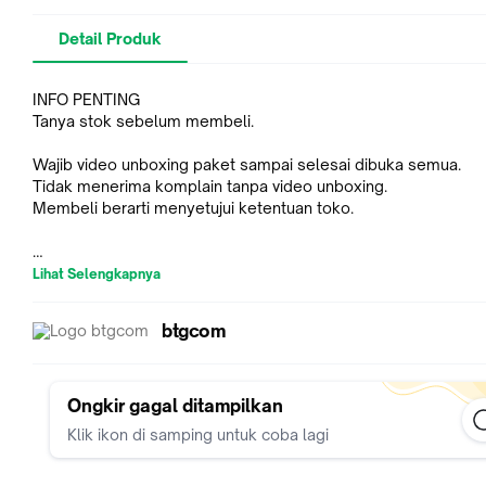
Detail Produk
INFO PENTING
Tanya stok sebelum membeli.
Wajib video unboxing paket sampai selesai dibuka semua.
Tidak menerima komplain tanpa video unboxing.
Membeli berarti menyetujui ketentuan toko.
Lihat Selengkapnya
KEUNGGULAN
1. Pengisian Cepat USB C 60W yang dapat ditarik: Kabel peng
btgcom
USB C ke USB C yang dapat ditarik Baseus 100W memiliki te
pengisian cepat PD 3.0 dan QC 3.0, mendukung output hing
(12V / 5A) dengan adaptor pengiriman daya USB-C seperti 3
45W / 60W, dan sesuaikan kabel dengan kebutuhan Anda, hi
Ongkir gagal ditampilkan
meter untuk berbagai memenuhi kebutuhan sehari-hari.
Klik ikon di samping untuk coba lagi
2. Kompatibilitas Luas: Kabel ini dirancang untuk iPhone 15, iP