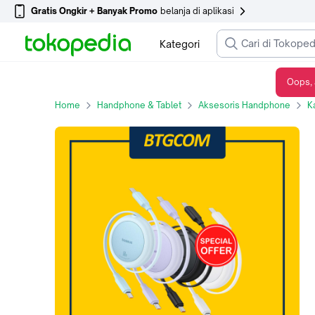
Gratis Ongkir + Banyak Promo
belanja di aplikasi
Kategori
Oops, 
KABEL USB TYPE-C TO USB-C BASEUS FREE2PULL 60W FAST CHARGING MULTI COLOR QUICK CHARGE DATA TRANSFER 1M - Ungu
Home
Handphone & Tablet
Aksesoris Handphone
K