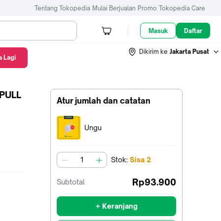
Tentang Tokopedia
Mulai Berjualan
Promo
Tokopedia Care
Masuk
Daftar
Dikirim ke
Jakarta Pusat
 Lagi
PULL
Atur jumlah dan catatan
Terpilih:
Ungu
Stok
:
Sisa
2
jumlah
Rp93.900
Subtotal
+ Keranjang