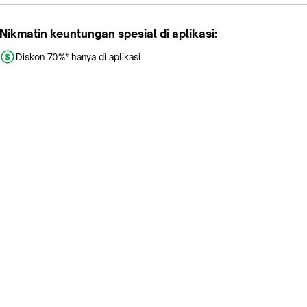
Nikmatin keuntungan spesial di aplikasi:
Diskon 70%* hanya di aplikasi
Promo khusus aplikasi
Gratis Ongkir tiap hari
Buka aplikasi dengan scan QR atau klik tombol:
Pelajari Selengkapnya