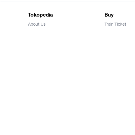
Tokopedia
Buy
About Us
Train Ticket
Career
Flight Ticket
Blog
Ticket Events
Tokopedia Salam
Hotlist
Hotel
Category
Bridestory
Sell
Parentstory
Seller Center
Tokopedia Dictionary
Mitra Toppers
Mall
Register Mall
Tokopedia Apps
Billing & Top up
Deals Tokopedia
Finance