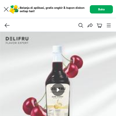
Belanja di aplikasi, gratis ongkir & kupon diskon
Buka
setiap hari!