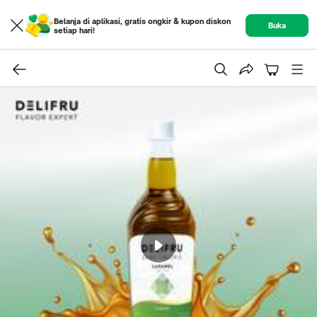
Belanja di aplikasi, gratis ongkir & kupon diskon
Buka
setiap hari!